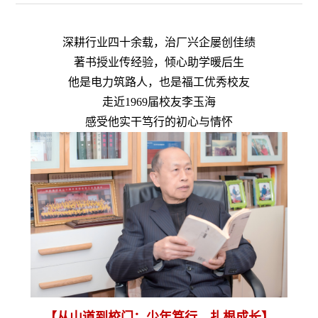
深耕行业四十余载，治厂兴企屡创佳绩
著书授业传经验，倾心助学暖后生
他是电力筑路人，也是福工优秀校友
走近1969届校友李玉海
感受他实干笃行的初心与情怀
【从山道到校门：
少年笃行，扎根成长】