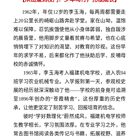
1962年，年仅12岁的李玉海，每两周都需要走
上20公里长的崎岖山路奔赴学堂。家在山坳，温饱
难以保障，忍饥挨饿使他从小身体孱弱，独自跋涉
的晨昏里，他用脚步丈量着贫瘠与希望，也在心底
悄悄埋下了对知识的渴望、对教育的珍视。这份早
年的求学不易，后来都化作了他扶助后学、反哺母
校的赤诚情怀。
1965年，李玉海考入福建机电学校，进入农04
班学习农业机械专业。入学报到第一天，参观校史
展的经历就深深触动了他——学校的前身竟可追溯
至1896年创办的“苍霞精舍”，这份厚重的历史传
承，让他更坚定了刻苦学习、回报培育的信念。
彼时“学好数理化”蔚然成风，福建机电学校师
生教学相长，学习氛围浓厚。在专业学习之外，他
常去图书馆阅读各类传记与书籍，拓展视野、滋养