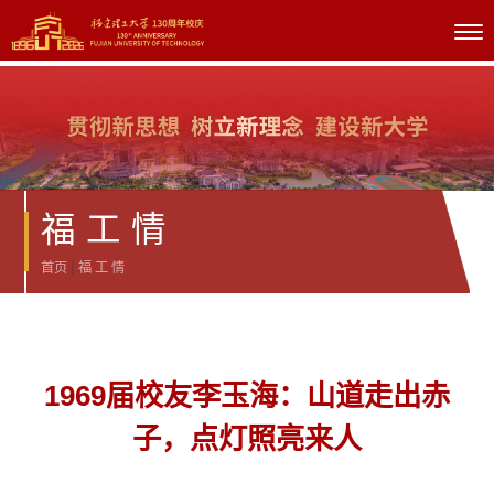
福 工 情
首页
福 工 情
1969届校友李玉海：山道走出赤
子，点灯照亮来人