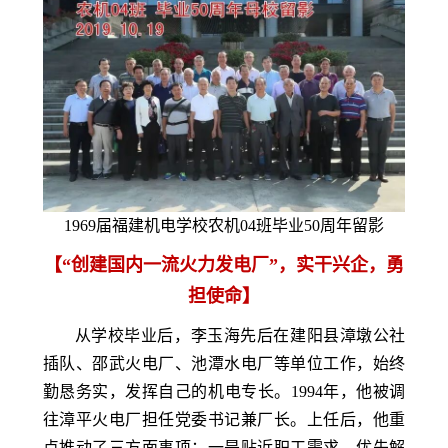
1969届福建机电学校农机04班毕业50周年留影
【“创建国内一流火力发电厂”，实干兴企，勇
担使命】
从学校毕业后，李玉海先后在建阳县漳墩公社
插队、邵武火电厂、池潭水电厂等单位工作，始终
勤恳务实，发挥自己的机电专长。1994年，他被调
往漳平火电厂担任党委书记兼厂长。上任后，他重
点推动了三方面事项：一是贴近职工需求，优先解