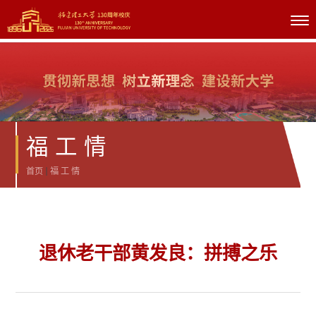
福 工 情
首页
福 工 情
退休老干部黄发良：拼搏之乐