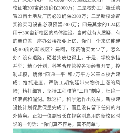
校征地300亩必须确保3000万；二是校办工厂搬迁购
置23亩土地及厂房必须确保2300万；三是新校添置
实验实习设备必须预留2300万；四是其余的1.24亿
用于300亩新校区的总体建设。当时就有人质疑，有
的单位盖一座办公楼都要上亿，你们一个来亿能建
成300亩的新校区？是啊，经费确实太少了。怎么
办？没有退路，硬着头皮也得上。于是，学校多措
并举：精心计划，科学合理管控各项经费开支；控
制规模，确保“四通一平”和7万平方米基本校舍建
成；抢抓进度，严防工期拖延带来物价上涨的风
险；精打细算，坚持工程核算“三审”制度，杜绝一
切浪费和漏洞。就这样，科学运作出效益，新校建
设按计划保质保量完成了，而且没有留下任何的内
外债务。正如一位副省长在视察刚启用的新校区时
说的一句话：“你们真不容易，真不简单”。