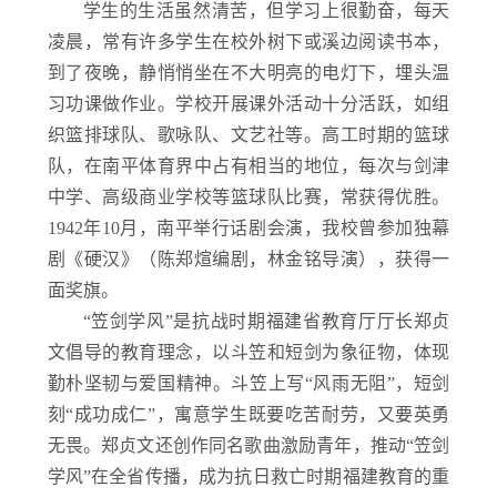
学生的生活虽然清苦，但学习上很勤奋，每天
凌晨，常有许多学生在校外树下或溪边阅读书本，
到了夜晚，静悄悄坐在不大明亮的电灯下，埋头温
习功课做作业。学校开展课外活动十分活跃，如组
织篮排球队、歌咏队、文艺社等。高工时期的篮球
队，在南平体育界中占有相当的地位，每次与剑津
中学、高级商业学校等篮球队比赛，常获得优胜。
1942年10月，南平举行话剧会演，我校曾参加独幕
剧《硬汉》（陈郑煊编剧，林金铭导演），获得一
面奖旗。
“笠剑学风”是抗战时期福建省教育厅厅长郑贞
文倡导的教育理念，以斗笠和短剑为象征物，体现
勤朴坚韧与爱国精神。斗笠上写“风雨无阻”，短剑
刻“成功成仁”，寓意学生既要吃苦耐劳，又要英勇
无畏。郑贞文还创作同名歌曲激励青年，推动“笠剑
学风”在全省传播，成为抗日救亡时期福建教育的重