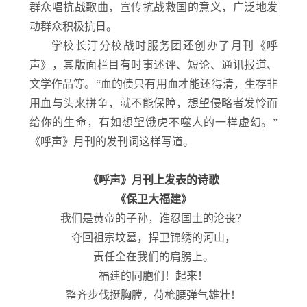
群众唱抗战歌曲，宣传抗战救国的意义，广泛地发
动群众积极抗日。
学校长汀分校战时服务团还创办了月刊《呼
声》，其版面栏目有时事述评、短论、通讯报道、
文学作品等。“血的债只有用血才能还得清，生存非
用血与头来拼争，就不能保障，想望侵略者发怜而
给你的生命，有如想望饿虎不噬人的一样虚幻。”
《呼声》月刊的发刊词这样写道。
《呼声》月刊上发表的诗歌
《保卫大福建》
我们是黄帝的子孙，谁忍国土的沦丧？
夺回祖宗坟墓，捍卫锦绣的河山，
责任全在我们的肩膀上。
福建的同胞们！起来！
整齐步伐挺胸膛，荷枪腰弹气雄壮！