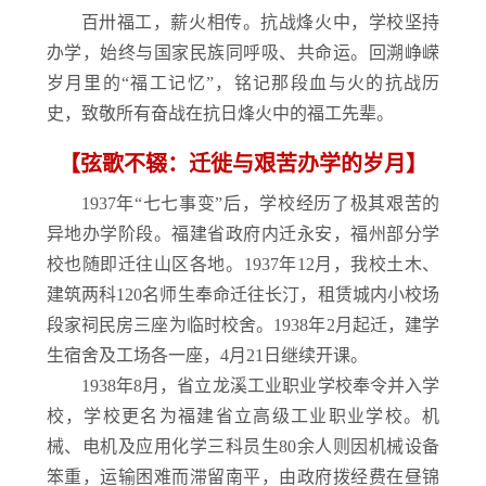
百卅福工，薪火相传。抗战烽火中，学校坚持
办学，始终与国家民族同呼吸、共命运。回溯峥嵘
岁月里的“福工记忆”，铭记那段血与火的抗战历
史，致敬所有奋战在抗日烽火中的福工先辈。
【弦歌不辍：迁徙与艰苦办学的岁月】
1937年“七七事变”后，学校经历了极其艰苦的
异地办学阶段。福建省政府内迁永安，福州部分学
校也随即迁往山区各地。1937年12月，我校土木、
建筑两科120名师生奉命迁往长汀，租赁城内小校场
段家祠民房三座为临时校舍。1938年2月起迁，建学
生宿舍及工场各一座，4月21日继续开课。
1938年8月，省立龙溪工业职业学校奉令并入学
校，学校更名为福建省立高级工业职业学校。机
械、电机及应用化学三科员生80余人则因机械设备
笨重，运输困难而滞留南平，由政府拨经费在昼锦