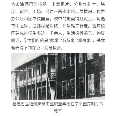
竹条涂泥巴为墙壁，上盖瓦片，分别作礼堂、膳
厅、宿舍、工场。另建一两座木料二层楼房，作为
办公厅和图书仪器室。校中的地面铺红泥土，每遇
下雨之时，通路尽是泥浆，泞滑难于行走。西芹校
区建成时学生多达一千余人，生活极其艰苦，物资
匮乏，学生们吃的是“酸米”“石灰米”“粗糠米”，基本
营养得不到保证，病号极多。
福建省立福州高级工业职业学校在南平西芹时期的
教室