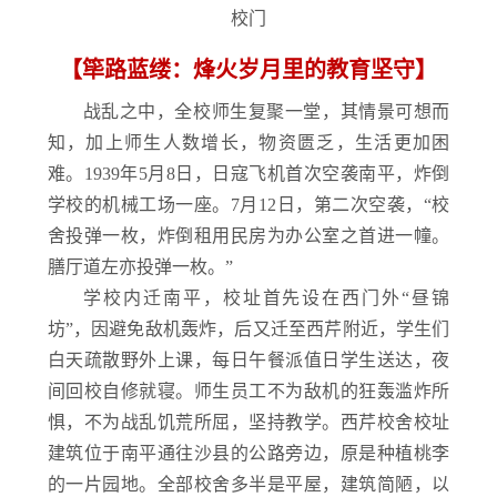
校门
【筚路蓝缕：
烽火岁月里的教育坚守】
战乱之中，全校师生复聚一堂，其情景可想而
知，加上师生人数增长，物资匮乏，生活更加困
难。1939年5月8日，日寇飞机首次空袭南平，炸倒
学校的机械工场一座。7月12日，第二次空袭，“校
舍投弹一枚，炸倒租用民房为办公室之首进一幢。
膳厅道左亦投弹一枚。”
学校内迁南平，校址首先设在西门外“昼锦
坊”，因避免敌机轰炸，后又迁至西芹附近，学生们
白天疏散野外上课，每日午餐派值日学生送达，夜
间回校自修就寝。师生员工不为敌机的狂轰滥炸所
惧，不为战乱饥荒所屈，坚持教学。西芹校舍校址
建筑位于南平通往沙县的公路旁边，原是种植桃李
的一片园地。全部校舍多半是平屋，建筑简陋，以