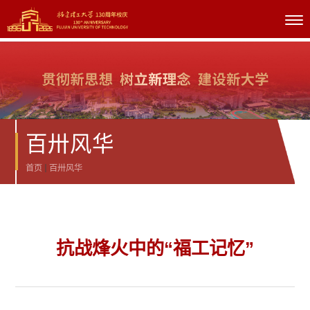
百卅风华
首页
百卅风华
抗战烽火中的“福工记忆”